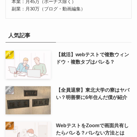
本業：月45万（ボーナス除く）
副業：月30万（ブログ・動画編集）
人気記事
【就活】webテストで複数ウィン
ドウ・複数タブはバレる？
【全員退寮】東北大学の寮はヤバ
い？明善寮に6年住んだ僕が紹介
WebテストをZoomで画面共有し
たらバレる？バレない方法とは